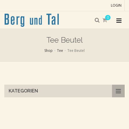
LOGIN
0
Tee Beutel
Shop
Tee
Tee Beutel
Skip
to
main
content
KATEGORIEN