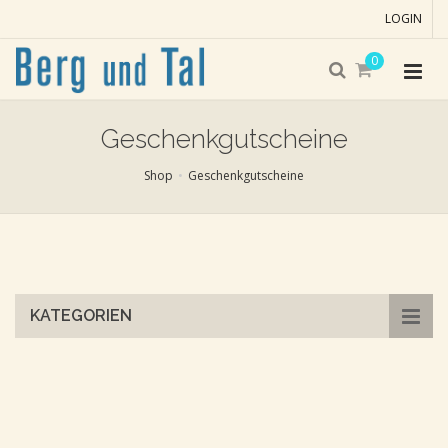
LOGIN
0
Geschenkgutscheine
Shop
Geschenkgutscheine
Skip
to
main
content
KATEGORIEN