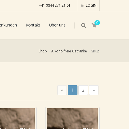
+41 (0)44 271 21 61
LOGIN
0
enkunden
Kontakt
Über uns
Shop
Alkoholfreie Getränke
Sirup
«
1
2
»