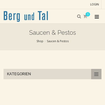
LOGIN
0
Saucen & Pestos
Shop
Saucen & Pestos
Skip
to
main
content
KATEGORIEN