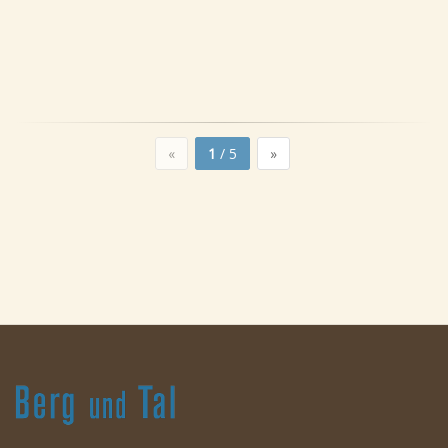
«
1
/ 5
»