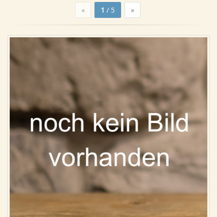
«
1
/ 5
»