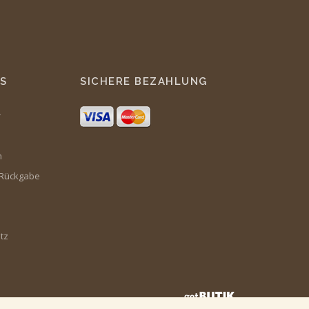
S
SICHERE BEZAHLUNG
r
m
 Rückgabe
tz