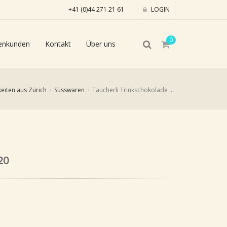
+41 (0)44 271 21 61
LOGIN
0
enkunden
Kontakt
Über uns
keiten aus Zürich
Süsswaren
Taucherli Trinkschokolade Schwarz, 35g
20