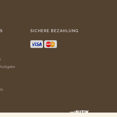
S
SICHERE BEZAHLUNG
r
m
 Rückgabe
tz