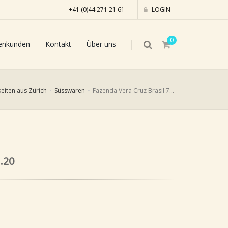
+41 (0)44 271 21 61
LOGIN
0
enkunden
Kontakt
Über uns
keiten aus Zürich
Süsswaren
Fazenda Vera Cruz Brasil 70%, 70g
.20