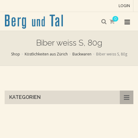
LOGIN
0
Biber weiss S, 80g
Shop
Köstlichkeiten aus Zürich
Backwaren
Biber weiss S, 80g
Skip
to
main
content
KATEGORIEN