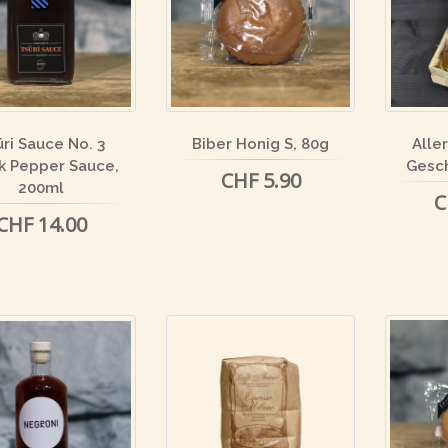
ri Sauce No. 3
Biber Honig S, 80g
Aller
k Pepper Sauce,
Gesch
CHF 5.90
200ml
C
CHF 14.00