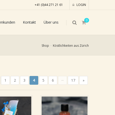
+41 (0)44 271 21 61
LOGIN
0
enkunden
Kontakt
Über uns
Shop
Köstlichkeiten aus Zürich
1
2
3
4
5
6
···
17
»