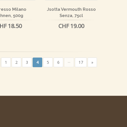
resso Milano
Jsotta Vermouth Rosso
hnen, 500g
Senza, 75cl
HF 18.50
CHF 19.00
1
2
3
4
5
6
···
17
»