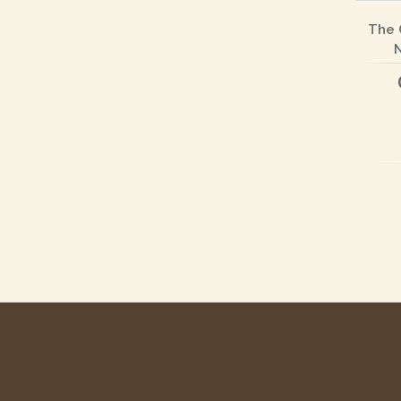
The 
N