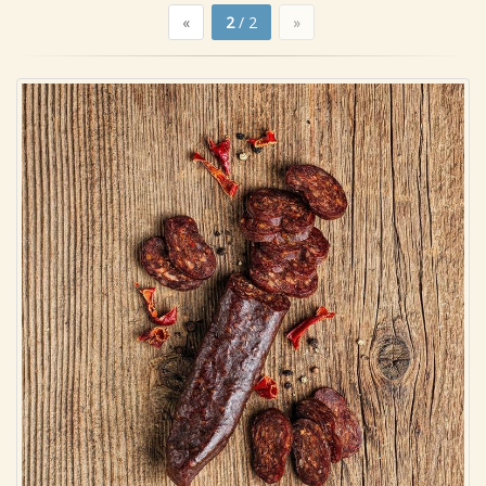
«
2
/ 2
»