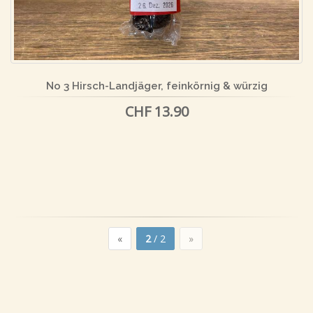
No 3 Hirsch-Landjäger, feinkörnig & würzig
CHF 13.90
«
2
/ 2
»