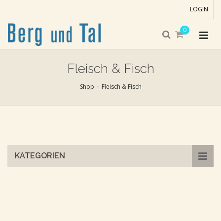
LOGIN
0
Fleisch & Fisch
Shop
Fleisch & Fisch
Skip
to
main
content
KATEGORIEN