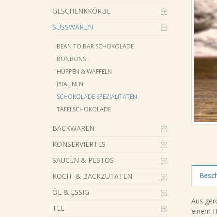
GESCHENKKÖRBE
SÜSSWAREN
BEAN TO BAR SCHOKOLADE
BONBONS
HÜPPEN & WAFFELN
PRALINEN
SCHOKOLADE SPEZIALITÄTEN
TAFELSCHOKOLADE
BACKWAREN
KONSERVIERTES
SAUCEN & PESTOS
Besch
KOCH- & BACKZUTATEN
ÖL & ESSIG
Aus gerö
TEE
einem H