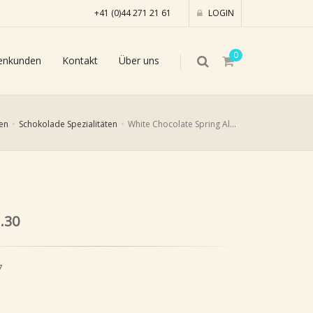
+41 (0)44 271 21 61
LOGIN
0
enkunden
Kontakt
Über uns
en
Schokolade Spezialitäten
White Chocolate Spring Almonds Dragées 41%, 80g
.30
7