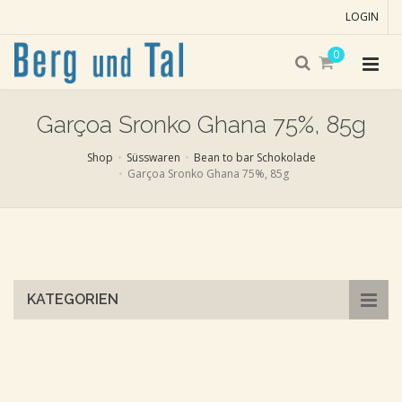
LOGIN
0
Garçoa Sronko Ghana 75%, 85g
Shop
Süsswaren
Bean to bar Schokolade
Garçoa Sronko Ghana 75%, 85g
Skip
to
main
content
KATEGORIEN