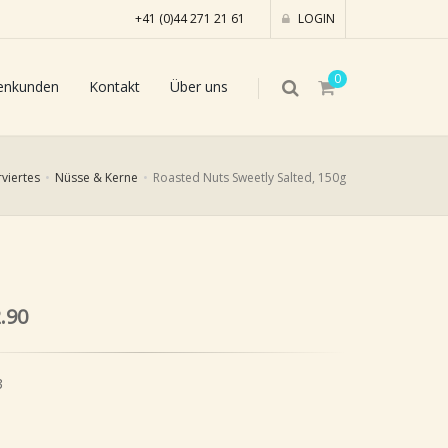
+41 (0)44 271 21 61
LOGIN
0
enkunden
Kontakt
Über uns
viertes
Nüsse & Kerne
Roasted Nuts Sweetly Salted, 150g
.90
3