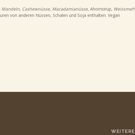
:
Mandeln
,
Cashewnüsse
,
Macadamianüsse
, Ahornsirup,
Weissmeh
uren von anderen Nüssen, Schalen und Soja enthalten. Vegan
WEITERE