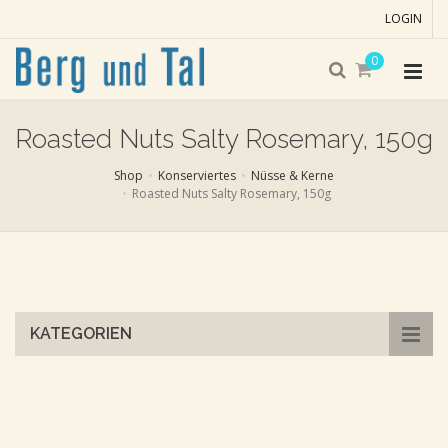
LOGIN
0
Roasted Nuts Salty Rosemary, 150g
Shop
Konserviertes
Nüsse & Kerne
Roasted Nuts Salty Rosemary, 150g
Skip
to
main
content
KATEGORIEN