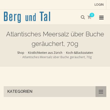
LOGIN
0
Atlantisches Meersalz über Buche
geräuchert, 70g
Shop
Köstlichkeiten aus Zürich
Koch-&Backzutaten
Atlantisches Meersalz über Buche geräuchert, 70g
Skip
to
main
content
KATEGORIEN