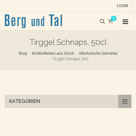
LOGIN
0
Tirggel Schnaps, 50cl
Shop
Köstlichkeiten aus Zürich
Alkoholische Getränke
Tirggel Schnaps, 50cl
Skip
to
main
content
KATEGORIEN