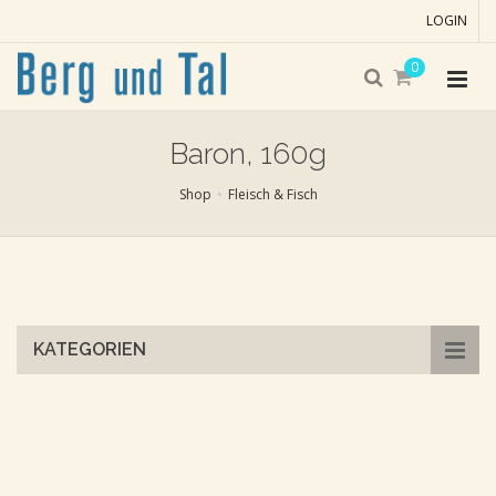
LOGIN
0
Baron, 160g
Shop
Fleisch & Fisch
Skip
to
main
content
KATEGORIEN