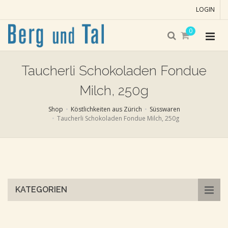
LOGIN
0
Taucherli Schokoladen Fondue
Milch, 250g
Shop
Köstlichkeiten aus Zürich
Süsswaren
Taucherli Schokoladen Fondue Milch, 250g
Skip
to
main
content
KATEGORIEN