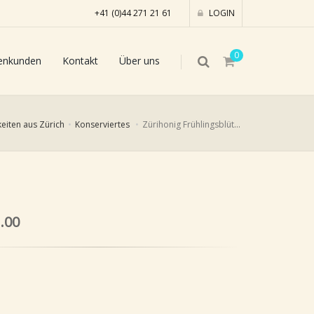
+41 (0)44 271 21 61
LOGIN
0
enkunden
Kontakt
Über uns
keiten aus Zürich
Konserviertes
Zürihonig Frühlingsblüte crème, 125g
.00