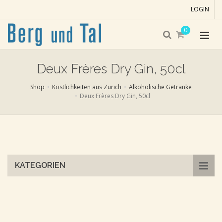
LOGIN
0
Deux Frères Dry Gin, 50cl
Shop
Köstlichkeiten aus Zürich
Alkoholische Getränke
Deux Frères Dry Gin, 50cl
Skip
to
main
content
KATEGORIEN