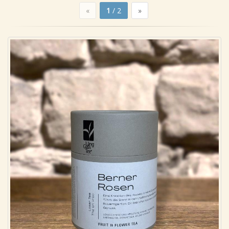
«
1
/ 2
»