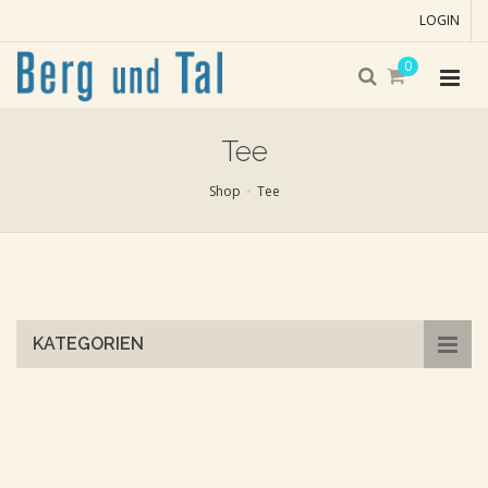
LOGIN
0
Tee
Shop
Tee
Skip
to
main
content
KATEGORIEN