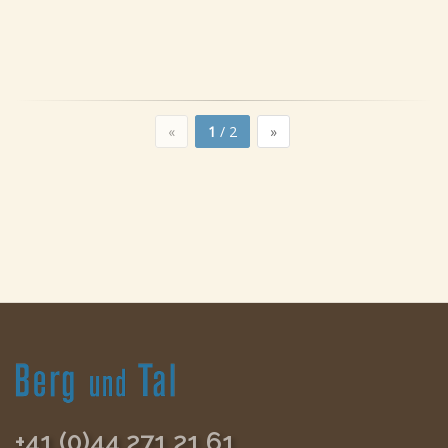
«
1
/ 2
»
+41 (0)44 271 21 61