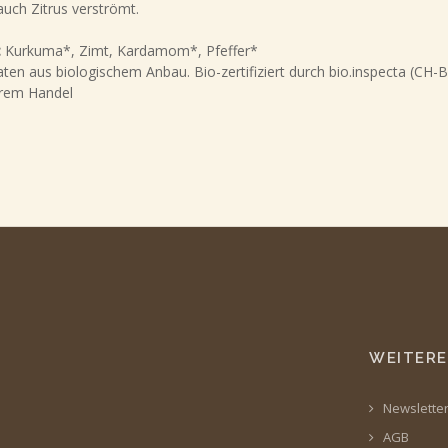
auch Zitrus verströmt.
:
Kurkuma*, Zimt, Kardamom*, Pfeffer*
aten aus biologischem Anbau. Bio-zertifiziert durch bio.inspecta (CH-
irem Handel
WEITERE
Newslette
AGB