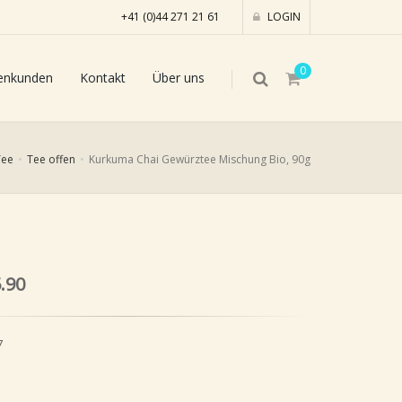
+41 (0)44 271 21 61
LOGIN
0
enkunden
Kontakt
Über uns
Tee
Tee offen
Kurkuma Chai Gewürztee Mischung Bio, 90g
.90
7