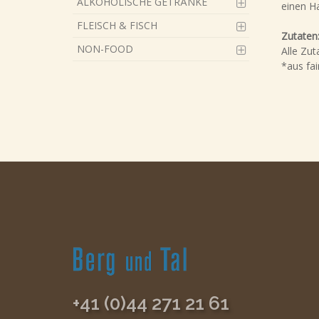
ALKOHOLISCHE GETRÄNKE
einen H
FLEISCH & FISCH
Zutaten
NON-FOOD
Alle Zut
*aus fa
+41 (0)44 271 21 61