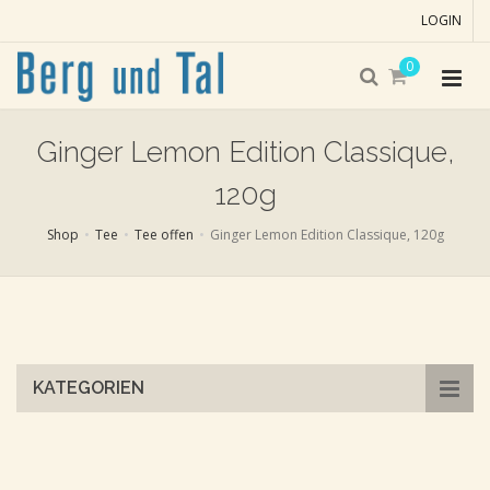
LOGIN
0
Ginger Lemon Edition Classique,
120g
Shop
Tee
Tee offen
Ginger Lemon Edition Classique, 120g
Skip
to
main
content
KATEGORIEN