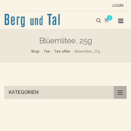
LOGIN
0
Blüemlitee, 25g
Shop
Tee
Tee offen
Blüemlitee, 25g
Skip
to
main
content
KATEGORIEN