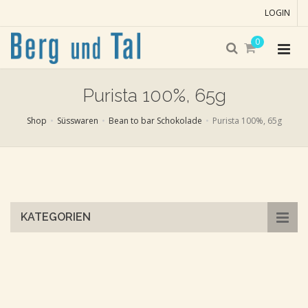
LOGIN
0
Purista 100%, 65g
Shop
Süsswaren
Bean to bar Schokolade
Purista 100%, 65g
Skip
to
main
content
KATEGORIEN