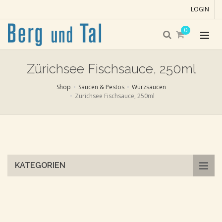
LOGIN
0
Zürichsee Fischsauce, 250ml
Shop
Saucen & Pestos
Würzsaucen
Zürichsee Fischsauce, 250ml
Skip
to
main
content
KATEGORIEN