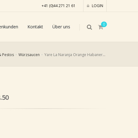
+41 (0)44 271 21 61
LOGIN
0
enkunden
Kontakt
Über uns
& Pestos
Würzsaucen
Yare La Naranja Orange Habanero Sauce, 100ml
.50
1