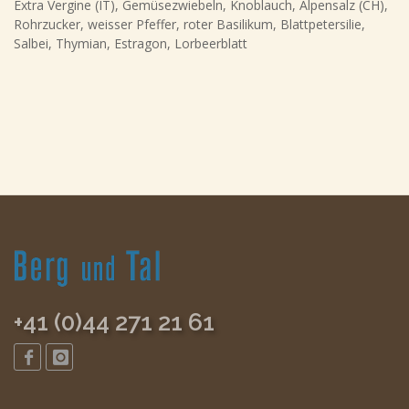
Extra Vergine (IT), Gemüsezwiebeln, Knoblauch, Alpensalz (CH),
Rohrzucker, weisser Pfeffer, roter Basilikum, Blattpetersilie,
Salbei, Thymian, Estragon, Lorbeerblatt
+41 (0)44 271 21 61