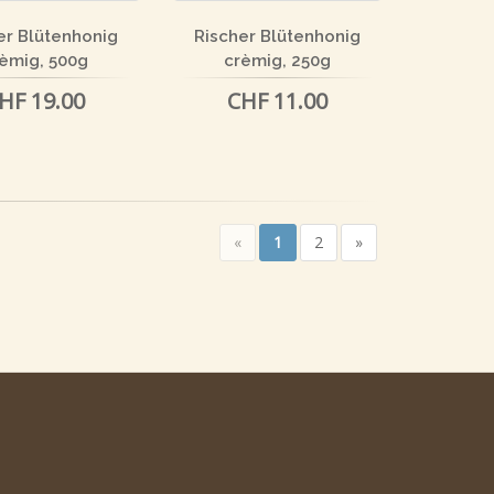
er Blütenhonig
Rischer Blütenhonig
èmig, 500g
crèmig, 250g
HF 19.00
CHF 11.00
«
1
2
»