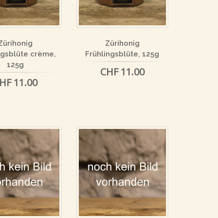
Zürihonig
Zürihonig
ngsblüte crème,
Frühlingsblüte, 125g
125g
CHF 11.00
HF 11.00