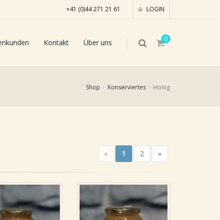
+41 (0)44 271 21 61
LOGIN
0
enkunden
Kontakt
Über uns
Shop
Konserviertes
Honig
«
1
2
»