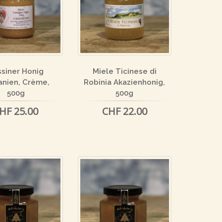
siner Honig
Miele Ticinese di
anien, Crème,
Robinia Akazienhonig,
500g
500g
HF 25.00
CHF 22.00