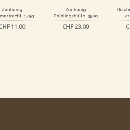
Zürihonig
Zürihonig
Risch
ertracht, 125g
Frühlingsblüte, 350g
cr
CHF 11.00
CHF 23.00
C