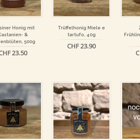
siner Honig mit
Trüffelhonig Miele e
Kastanien- &
tartufo, 40g
Frühli
denblüten, 500g
CHF 23.90
CHF 23.50
C