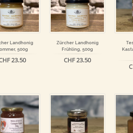
cher Landhonig
Zürcher Landhonig
Tes
ommer, 500g
Frühling, 500g
Kast
CHF 23.50
CHF 23.50
C