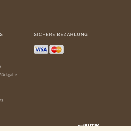
S
SICHERE BEZAHLUNG
r
m
 Rückgabe
tz