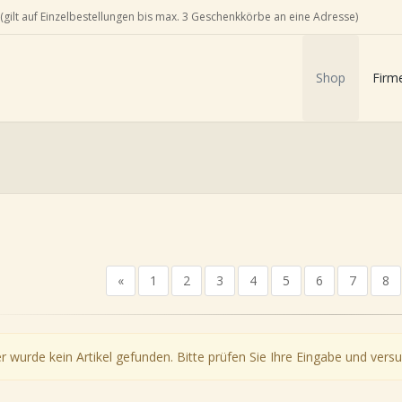
(gilt auf Einzelbestellungen bis max. 3 Geschenkkörbe an eine Adresse)
Shop
Firm
«
1
2
3
4
5
6
7
8
r wurde kein Artikel gefunden. Bitte prüfen Sie Ihre Eingabe und versu