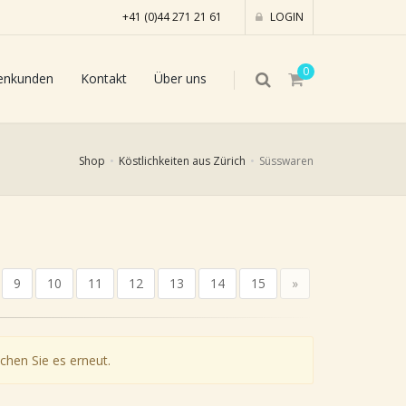
+41 (0)44 271 21 61
LOGIN
0
enkunden
Kontakt
Über uns
Shop
Köstlichkeiten aus Zürich
Süsswaren
9
10
11
12
13
14
15
»
chen Sie es erneut.