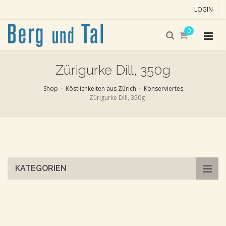
LOGIN
0
Zürigurke Dill, 350g
Shop
Köstlichkeiten aus Zürich
Konserviertes
Zürigurke Dill, 350g
Skip
to
main
content
KATEGORIEN