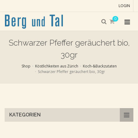
LOGIN
0
Schwarzer Pfeffer geräuchert bio,
30gr
Shop
Köstlichkeiten aus Zürich
Koch-&Backzutaten
Schwarzer Pfeffer geräuchert bio, 30gr
Skip
to
main
content
KATEGORIEN