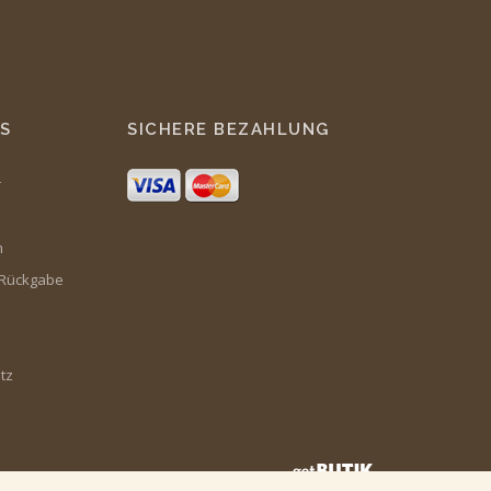
S
SICHERE BEZAHLUNG
r
m
 Rückgabe
tz