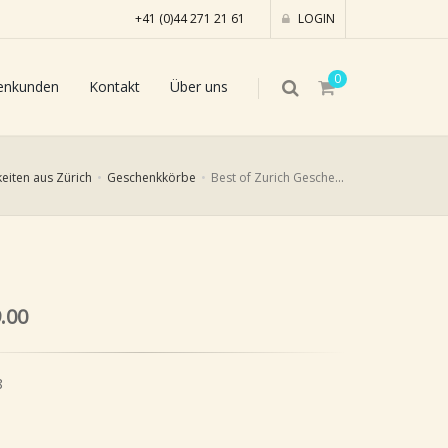
+41 (0)44 271 21 61
LOGIN
0
enkunden
Kontakt
Über uns
keiten aus Zürich
Geschenkkörbe
Best of Zurich Geschenkkorb mittel
.00
8