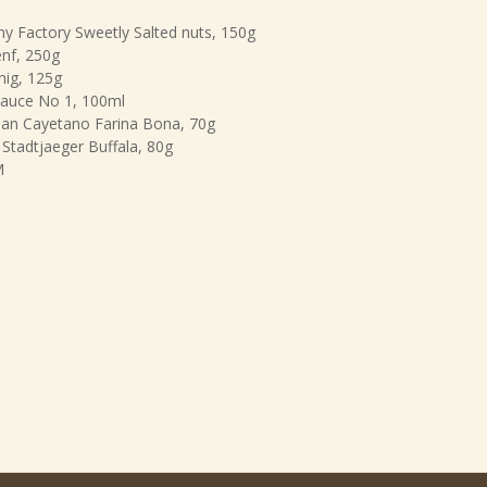
ny Factory Sweetly Salted nuts, 150g
enf, 250g
nig, 125g
 Sauce No 1, 100ml
 San Cayetano Farina Bona, 70g
 Stadtjaeger Buffala, 80g
M