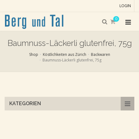
LOGIN
0
Baumnuss-Läckerli glutenfrei, 75g
Shop
Köstlichkeiten aus Zürich
Backwaren
Baumnuss-Läckerli glutenfrei, 75g
Skip
to
main
content
KATEGORIEN