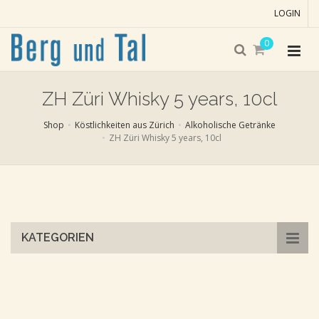
LOGIN
0
ZH Züri Whisky 5 years, 10cl
Shop
Köstlichkeiten aus Zürich
Alkoholische Getränke
ZH Züri Whisky 5 years, 10cl
Skip
to
main
content
KATEGORIEN