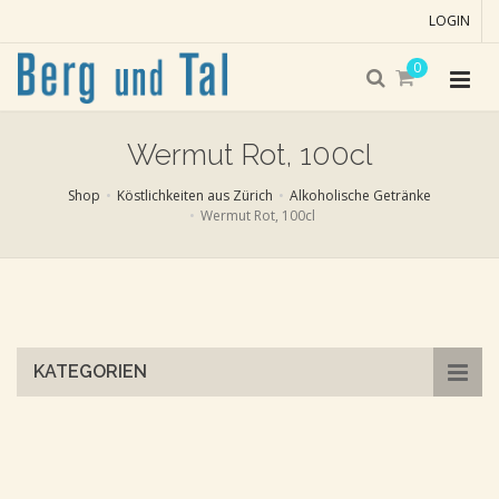
LOGIN
0
Wermut Rot, 100cl
Shop
Köstlichkeiten aus Zürich
Alkoholische Getränke
Wermut Rot, 100cl
Skip
to
main
content
KATEGORIEN