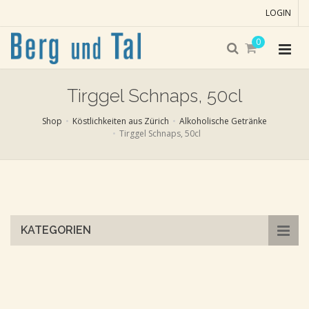
LOGIN
0
Tirggel Schnaps, 50cl
Shop
Köstlichkeiten aus Zürich
Alkoholische Getränke
Tirggel Schnaps, 50cl
Skip
to
main
content
KATEGORIEN