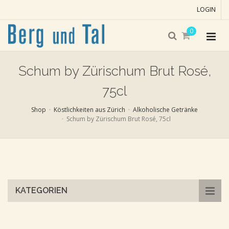
LOGIN
0
Schum by Zürischum Brut Rosé,
75cl
Shop
Köstlichkeiten aus Zürich
Alkoholische Getränke
Schum by Zürischum Brut Rosé, 75cl
Skip
to
main
content
KATEGORIEN