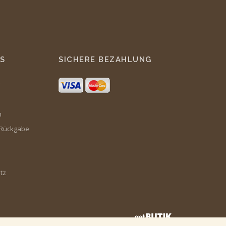
S
SICHERE BEZAHLUNG
r
m
 Rückgabe
tz