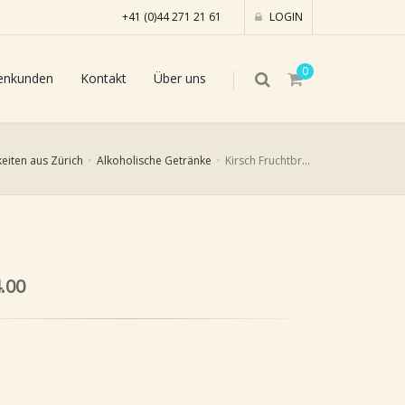
+41 (0)44 271 21 61
LOGIN
0
enkunden
Kontakt
Über uns
keiten aus Zürich
Alkoholische Getränke
Kirsch Fruchtbrand, 10cl
.00