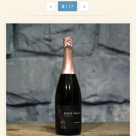
«
8
/ 17
»