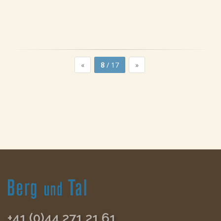
«
8
/ 17
»
+41 (0)44 271 21 61