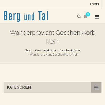
LOGIN
0
Wanderproviant Geschenkkorb
klein
Shop
Geschenkkörbe
Geschenkkörbe
Wanderproviant Geschenkkorb klein
Skip
to
main
content
KATEGORIEN