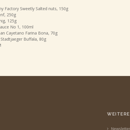
ny Factory Sweetly Salted nuts, 150g
enf, 250g
nig, 125g
 Sauce No 1, 100ml
 San Cayetano Farina Bona, 70g
 Stadtjaeger Buffala, 80g
M
WEITERE
Newslette