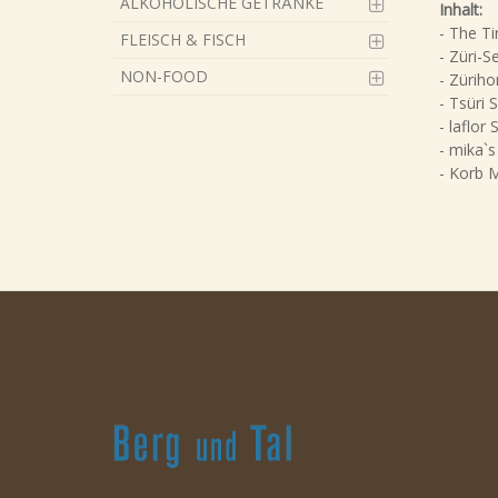
ALKOHOLISCHE GETRÄNKE
Inhalt:
- The Ti
FLEISCH & FISCH
- Züri-S
NON-FOOD
- Züriho
- Tsüri
- laflor
- mika`s
- Korb 