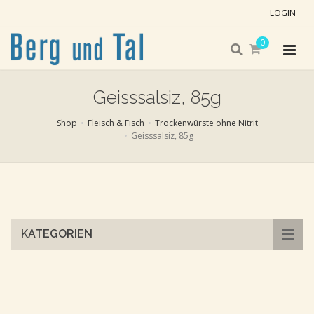
LOGIN
0
Geisssalsiz, 85g
Shop
Fleisch & Fisch
Trockenwürste ohne Nitrit
Geisssalsiz, 85g
Skip
to
main
content
KATEGORIEN