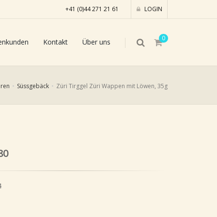
+41 (0)44 271 21 61
LOGIN
0
enkunden
Kontakt
Über uns
ren
Süssgebäck
Züri Tirggel Züri Wappen mit Löwen, 35g
80
4