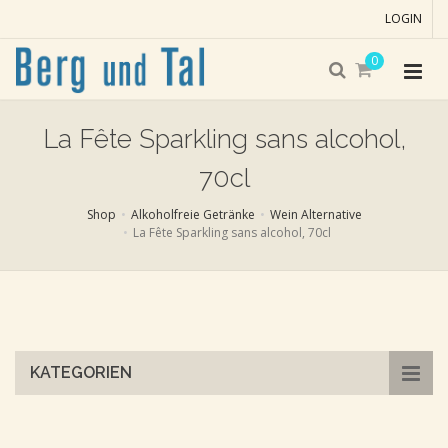
LOGIN
0
La Fête Sparkling sans alcohol,
70cl
Shop
Alkoholfreie Getränke
Wein Alternative
La Fête Sparkling sans alcohol, 70cl
Skip
to
main
content
KATEGORIEN