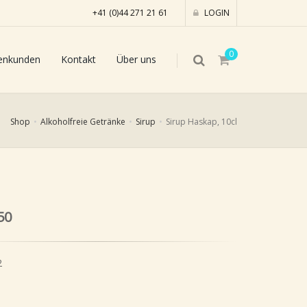
+41 (0)44 271 21 61
LOGIN
0
enkunden
Kontakt
Über uns
Shop
Alkoholfreie Getränke
Sirup
Sirup Haskap, 10cl
50
2