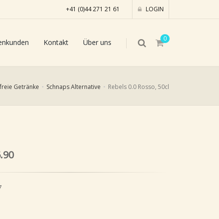
+41 (0)44 271 21 61
LOGIN
0
enkunden
Kontakt
Über uns
freie Getränke
Schnaps Alternative
Rebels 0.0 Rosso, 50cl
.90
7