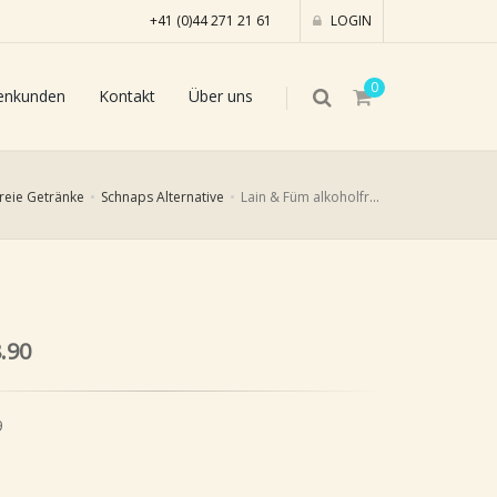
+41 (0)44 271 21 61
LOGIN
0
enkunden
Kontakt
Über uns
reie Getränke
Schnaps Alternative
Lain & Füm alkoholfreies Destillat, 25cl
.90
9