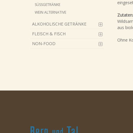
eingese
SÜSSGETRÄNKE
WEIN ALTERNATIVE
Zutaten
Wildsam
ALKOHOLISCHE GETRÄNKE
aus biol
FLEISCH & FISCH
Ohne Ko
NON-FOOD